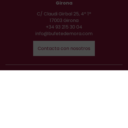
Girona
C/ Claudi Girbal 25, 4º 1ª
17003 Girona
+34 93 215 30 04
info@bufetedemora.com
Contacta con nosotros
Aviso legal
Política de privacidad
Política de cookies
Miembros de: