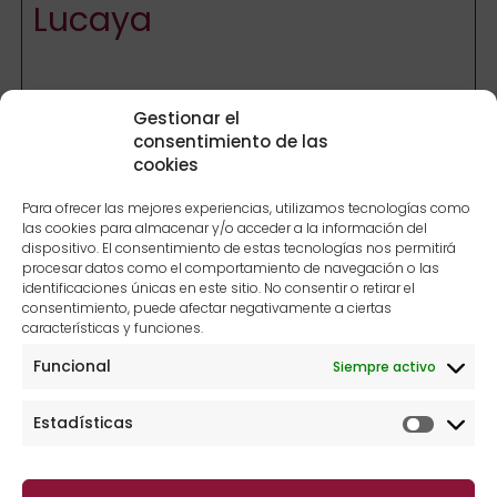
Lucaya
Gestionar el
ABOGADO
consentimiento de las
cookies
Licenciado en Derecho
Universidad de Barcelona
Para ofrecer las mejores experiencias, utilizamos tecnologías como
las cookies para almacenar y/o acceder a la información del
dispositivo. El consentimiento de estas tecnologías nos permitirá
Ver toda la descripción
procesar datos como el comportamiento de navegación o las
identificaciones únicas en este sitio. No consentir o retirar el
consentimiento, puede afectar negativamente a ciertas
características y funciones.
Juan de Dios de Mora
Funcional
Siempre activo
Casals
Estadísticas