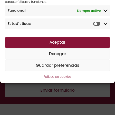
características y funciones.
Derechos
Acceder, rectificar y suprimir los
Funcional
Siempre activo
datos, así como otros derechos,
como se explica en la información
adicional.
Estadísticas
Información
Puede consultar la información
adicional
adicional y detallada sobre
Aceptar
Protección de Datos en nuestra
página web, apartado Política de
Denegar
Privacidad
Guardar preferencias
He leído y acepto la
política de privacidad
Política de cookies
Enviar formulario