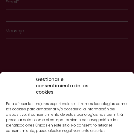
Email*
Mensaje
Gestionar el
consentimiento de las
cookies
Información Básica Sobre Protección De Datos
Para ofrecer las mejores experiencias, utilizamos tecnologías como
Responsable
BUFETE DE MORA ASESORES JURIDICOS
las cookies para almacenar y/o acceder a la información del
Y TRIBUTARIOS SL
dispositivo. El consentimiento de estas tecnologías nos permitirá
procesar datos como el comportamiento de navegación o las
identificaciones únicas en este sitio. No consentir o retirar el
Finalidad
Atender sus consultas y/o solicitudes.
consentimiento, puede afectar negativamente a ciertas